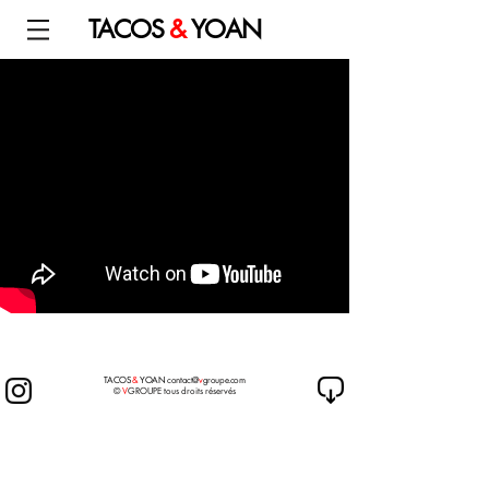
TACOS
&
YOAN
TACOS
&
YOAN
contact@
v
groupe.com
©
V
GROUPE tous droits réservés